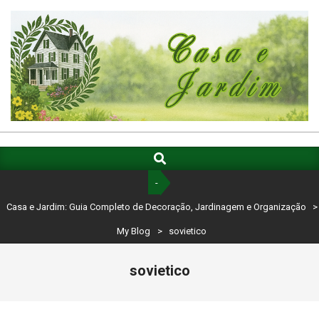
Skip
to
content
CASA
E
Search
Primary
Navigation
JARDIM:
-
Menu
GUIA
Casa e Jardim: Guia Completo de Decoração, Jardinagem e Organização
>
COMPLETO
My Blog
>
sovietico
DE
sovietico
DECORAÇÃO,
JARDINAGEM