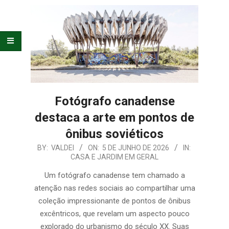
E
ORGANIZAÇÃO
Fotógrafo canadense
destaca a arte em pontos de
ônibus soviéticos
2026-
BY:
VALDEI
ON:
5 DE JUNHO DE 2026
IN:
CASA E JARDIM EM GERAL
06-
05
Um fotógrafo canadense tem chamado a
atenção nas redes sociais ao compartilhar uma
coleção impressionante de pontos de ônibus
excêntricos, que revelam um aspecto pouco
explorado do urbanismo do século XX. Suas