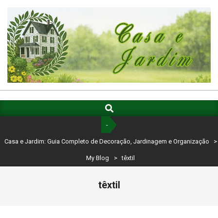
Skip
to
content
CASA
E
Search
Primary
Navigation
JARDIM:
-
Menu
GUIA
Casa e Jardim: Guia Completo de Decoração, Jardinagem e Organização
>
COMPLETO
My Blog
>
têxtil
DE
têxtil
DECORAÇÃO,
JARDINAGEM