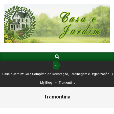
Skip
to
content
CASA
E
Search
Primary
Navigation
JARDIM:
-
Menu
GUIA
Casa e Jardim: Guia Completo de Decoração, Jardinagem e Organização
>
COMPLETO
My Blog
>
Tramontina
DE
Tramontina
DECORAÇÃO,
JARDINAGEM