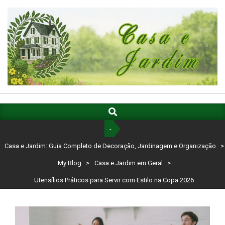
Skip
to
content
CASA
E
Search
Primary
Navigation
JARDIM:
-
Menu
GUIA
Casa e Jardim: Guia Completo de Decoração, Jardinagem e Organização
>
COMPLETO
My Blog
>
Casa e Jardim em Geral
>
DE
Utensílios Práticos para Servir com Estilo na Copa 2026
DECORAÇÃO,
JARDINAGEM