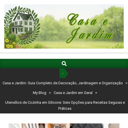
Skip
to
content
CASA
E
Search
Primary
Navigation
JARDIM:
-
Menu
GUIA
Casa e Jardim: Guia Completo de Decoração, Jardinagem e Organização
>
COMPLETO
My Blog
>
Casa e Jardim em Geral
>
DE
Utensílios de Cozinha em Silicone: Seis Opções para Receitas Seguras e
Práticas
DECORAÇÃO,
JARDINAGEM