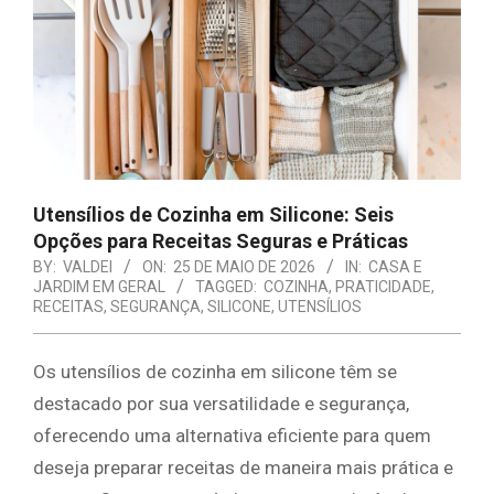
E
ORGANIZAÇÃO
Utensílios de Cozinha em Silicone: Seis
Opções para Receitas Seguras e Práticas
BY:
VALDEI
ON:
25 DE MAIO DE 2026
IN:
CASA E
JARDIM EM GERAL
TAGGED:
COZINHA
,
PRATICIDADE
,
RECEITAS
,
SEGURANÇA
,
SILICONE
,
UTENSÍLIOS
Os utensílios de cozinha em silicone têm se
destacado por sua versatilidade e segurança,
oferecendo uma alternativa eficiente para quem
deseja preparar receitas de maneira mais prática e