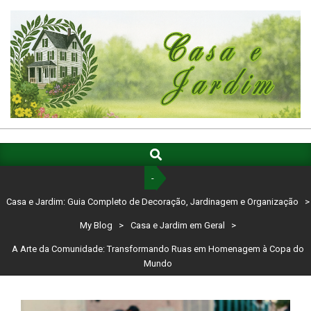
Skip
to
content
CASA
E
Search
Primary
Navigation
JARDIM:
-
Menu
GUIA
Casa e Jardim: Guia Completo de Decoração, Jardinagem e Organização
>
COMPLETO
My Blog
>
Casa e Jardim em Geral
>
DE
A Arte da Comunidade: Transformando Ruas em Homenagem à Copa do
Mundo
DECORAÇÃO,
JARDINAGEM