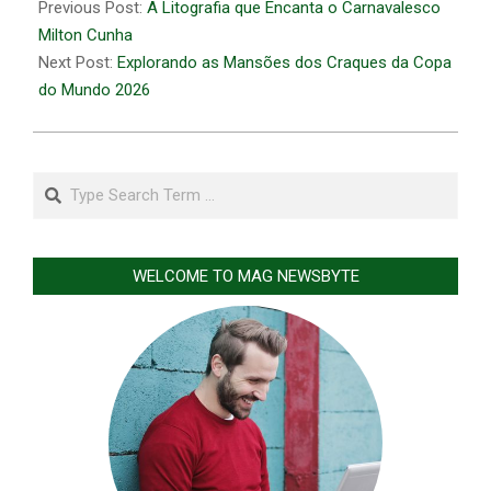
06-
Previous Post:
A Litografia que Encanta o Carnavalesco
11
Milton Cunha
Next Post:
Explorando as Mansões dos Craques da Copa
do Mundo 2026
Search
WELCOME TO MAG NEWSBYTE