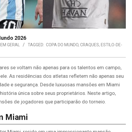
Mundo 2026
 EM GERAL
TAGGED:
COPA DO MUNDO
,
CRAQUES
,
ESTILO-DE-
res se voltam não apenas para os talentos em campo,
ele. As residências dos atletas refletem não apenas seu
idade e segurança. Desde luxuosas mansões em Miami
stória única sobre seus proprietários. Neste artigo,
ões de jogadores que participarão do torneio.
em Miami
 Inter Miami, reside em uma impressionante mansão