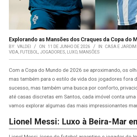
Explorando as Mansões dos Craques da Copa do 
BY:
VALDEI
ON:
11 DE JUNHO DE 2026
IN:
CASA E JARDIM
VIDA
,
FUTEBOL
,
JOGADORES
,
LUXO
,
MANSÕES
Com a Copa do Mundo de 2026 se aproximando, os olha
mas também para o estilo de vida dos jogadores fora d
sucesso, mas também uma busca por conforto, privac
até casas discretas em Santos, cada imóvel conta uma hi
vamos explorar algumas das mais impressionantes mans
Lionel Messi: Luxo à Beira-Mar 
Lionel Messi, ícone do futebol argentino e jogador do