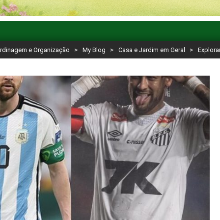
ardinagem e Organização
>
My Blog
>
Casa e Jardim em Geral
>
Explor