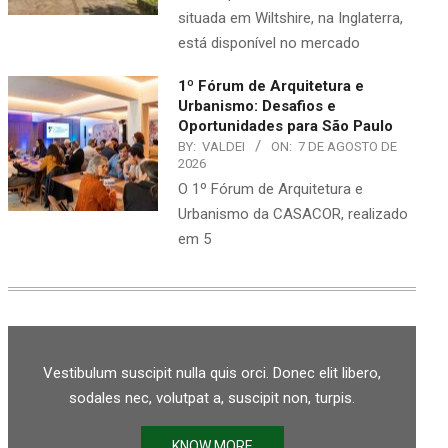
situada em Wiltshire, na Inglaterra,
está disponível no mercado
1º Fórum de Arquitetura e
Urbanismo: Desafios e
Oportunidades para São Paulo
BY:
VALDEI
ON:
7 DE AGOSTO DE
2026
O 1º Fórum de Arquitetura e
Urbanismo da CASACOR, realizado
em 5
Vestibulum suscipit nulla quis orci. Donec elit libero,
sodales nec, volutpat a, suscipit non, turpis.
KNOW MORE