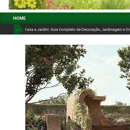
CASA
HOME
E
Primary
Navigation
-
Casa e Jardim: Guia Completo de Decoração, Jardinagem e O
JARDIM:
Menu
GUIA
COMPLETO
DE
DECORAÇÃO,
JARDINAGEM
E
ORGANIZAÇÃO