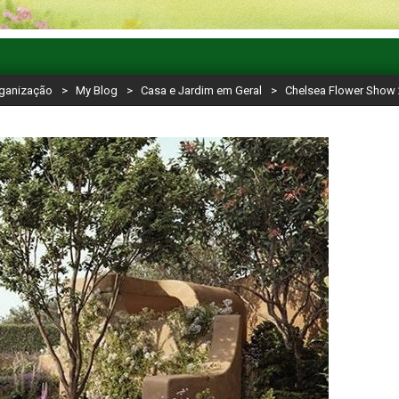
rganização
>
My Blog
>
Casa e Jardim em Geral
>
Chelsea Flower Show 