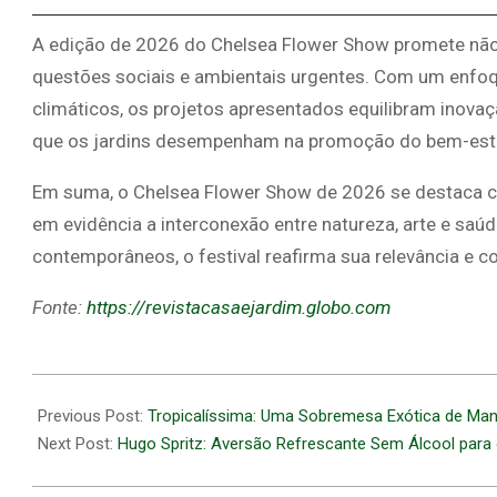
A edição de 2026 do Chelsea Flower Show promete não 
questões sociais e ambientais urgentes. Com um enfo
climáticos, os projetos apresentados equilibram inovaç
que os jardins desempenham na promoção do bem-estar e
Em suma, o Chelsea Flower Show de 2026 se destaca c
em evidência a interconexão entre natureza, arte e saú
contemporâneos, o festival reafirma sua relevância e
Fonte:
https://revistacasaejardim.globo.com
2026-
05-
Previous Post:
Tropicalíssima: Uma Sobremesa Exótica de Ma
18
Next Post:
Hugo Spritz: Aversão Refrescante Sem Álcool para 