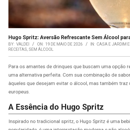
Hugo Spritz: Aversão Refrescante Sem Álcool para
BY:
VALDEI
ON:
19 DE MAIO DE 2026
IN:
CASA E JARDIM 
RECEITAS
,
SEM ÁLCOOL
Para os amantes de drinques que buscam uma opção re
uma alternativa perfeita. Com sua combinação de sabore
àqueles que desejam evitar o álcool, mas também traz 
europeus.
A Essência do Hugo Spritz
Inspirado no tradicional spritz, o Hugo Spritz é uma be
popularidade, é uma interpretação moderna e não alcoól