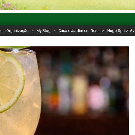
em e Organização
>
My Blog
>
Casa e Jardim em Geral
>
Hugo Spritz: Av