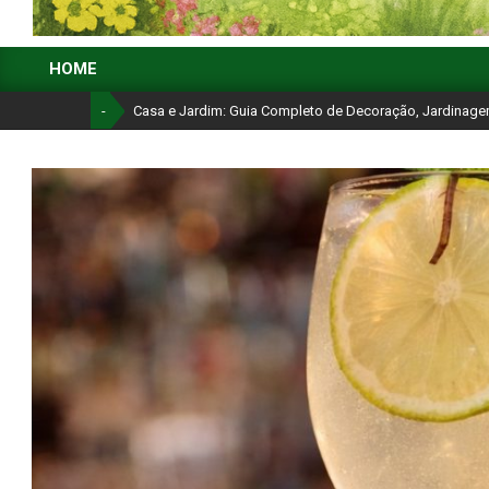
CASA
HOME
E
Primary
Navigation
-
Casa e Jardim: Guia Completo de Decoração, Jardinag
JARDIM:
Menu
GUIA
COMPLETO
DE
DECORAÇÃO,
JARDINAGEM
E
ORGANIZAÇÃO