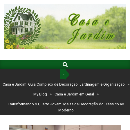
Skip
to
content
CASA
E
Search
Primary
Navigation
JARDIM:
-
Menu
GUIA
Casa e Jardim: Guia Completo de Decoração, Jardinagem e Organização
>
COMPLETO
My Blog
>
Casa e Jardim em Geral
>
DE
Transformando o Quarto Jovem: Ideias de Decoração do Clássico ao
Moderno
DECORAÇÃO,
JARDINAGEM