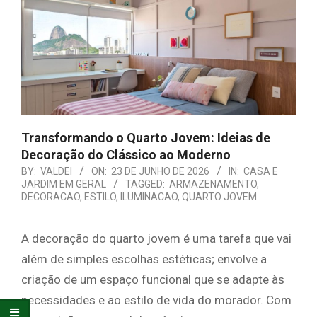
E
ORGANIZAÇÃO
Transformando o Quarto Jovem: Ideias de
Decoração do Clássico ao Moderno
BY:
VALDEI
ON:
23 DE JUNHO DE 2026
IN:
CASA E
JARDIM EM GERAL
TAGGED:
ARMAZENAMENTO
,
DECORACAO
,
ESTILO
,
ILUMINACAO
,
QUARTO JOVEM
A decoração do quarto jovem é uma tarefa que vai
além de simples escolhas estéticas; envolve a
criação de um espaço funcional que se adapte às
necessidades e ao estilo de vida do morador. Com