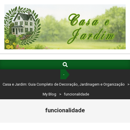
Skip
to
content
CASA
E
Search
Primary
Navigation
JARDIM:
-
Menu
GUIA
Casa e Jardim: Guia Completo de Decoração, Jardinagem e Organização
>
COMPLETO
My Blog
>
funcionalidade
DE
funcionalidade
DECORAÇÃO,
JARDINAGEM