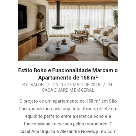
Estilo Boho e Funcionalidade Marcam o
Apartamento de 158 m²
2026-
BY:
VALDEI
ON:
15 DE MAIO DE 2026
IN:
CASA E JARDIM EM GERAL
05-
15
O projeto de um apartamento de 158 m² em São
Paulo, idealizado pela arquiteta Rhiane, reflete um
equilíbrio perfeito entre a estética boho e a
funcionalidade desejada pelos moradores. O
casal Ana Urquiza e Alexandre Novelli, junto com