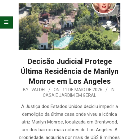
E
ORGANIZAÇÃO
Decisão Judicial Protege
Última Residência de Marilyn
Monroe em Los Angeles
2026-
BY:
VALDEI
ON:
11 DE MAIO DE 2026
IN:
CASA E JARDIM EM GERAL
05-
11
A Justiça dos Estados Unidos decidiu impedir a
demolição da última casa onde viveu a icônica
atriz Marilyn Monroe, localizada em Brentwood,
um dos bairros mais nobres de Los Angeles. A
propriedade, adquirida por mais de US$ 8 milhões