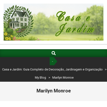
Skip
to
content
CASA
E
Search
Primary
Navigation
JARDIM:
-
Menu
GUIA
Casa e Jardim: Guia Completo de Decoração, Jardinagem e Organização
>
COMPLETO
My Blog
>
Marilyn Monroe
DE
Marilyn Monroe
DECORAÇÃO,
JARDINAGEM