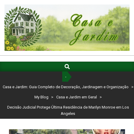
Skip
to
content
CASA
E
Search
Primary
Navigation
JARDIM:
-
Menu
GUIA
Casa e Jardim: Guia Completo de Decoração, Jardinagem e Organização
>
COMPLETO
My Blog
>
Casa e Jardim em Geral
>
DE
Decisão Judicial Protege Última Residência de Marilyn Monroe em Los
Angeles
DECORAÇÃO,
JARDINAGEM