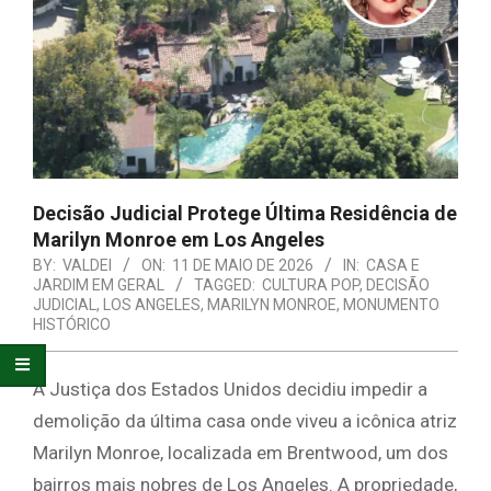
E
ORGANIZAÇÃO
Decisão Judicial Protege Última Residência de
Marilyn Monroe em Los Angeles
BY:
VALDEI
ON:
11 DE MAIO DE 2026
IN:
CASA E
JARDIM EM GERAL
TAGGED:
CULTURA POP
,
DECISÃO
JUDICIAL
,
LOS ANGELES
,
MARILYN MONROE
,
MONUMENTO
HISTÓRICO
A Justiça dos Estados Unidos decidiu impedir a
demolição da última casa onde viveu a icônica atriz
Marilyn Monroe, localizada em Brentwood, um dos
bairros mais nobres de Los Angeles. A propriedade,